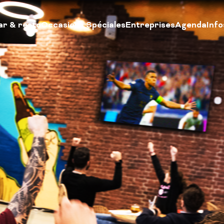
ar & resto
Occasions Spéciales
Entreprises
Agenda
Info