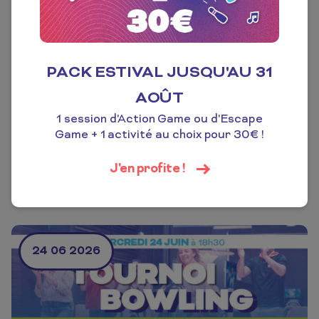
30 06 2026
PACK ESTIVAL JUSQU'AU 31
AOÛT
1 session d'Action Game ou d'Escape
ATELIER
Game + 1 activité au choix pour 30€ !
Atelier crochet avec Alexia Crochète
J'en profite !
Initiez-vous au crochet avec Alexia Crochète 🧶
En savoir plus
Envi...
24 06 2026