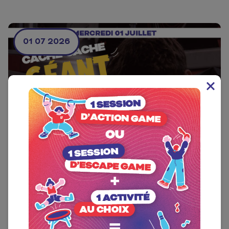
01 07 2026
BILLARDS ET JEUX D'ARCADE, EVÉNEMENT, KIDS
PARC, TRAMPOLINE PARC
Cache-Cache Géant chez UP2PLAY
Cache-Cache Géant : saurez-vous trouver la
En savoir plus
meilleure...