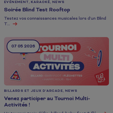
EVÉNEMENT, KARAOKÉ, NEWS
Soirée Blind Test Rooftop
Testez vos connaissances musicales lors d’un Blind
En savoir plus
T...
07 05 2026
BILLARDS ET JEUX D'ARCADE, NEWS
Venez participer au Tournoi Multi-
Activités !
En savo