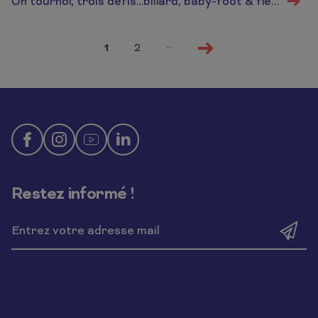
Un tournoi, trois défis…billard, baby-foot & flé...
1
2
Facebook
Instagram
Youtube
Linkedin
Restez informé !