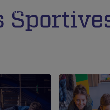
s Sportive
ar & resto
Occasions Spéciales
Entreprises
Agenda
Info