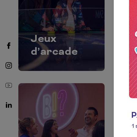
A
G
Jeux
H
Facebook
d’arcade
A
Instagram
Youtube
Linkedin
P
1 