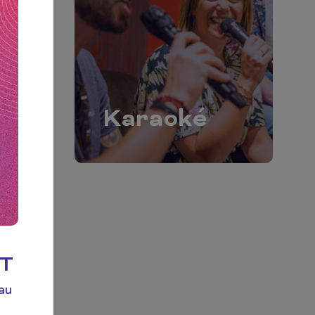
Karaoké
ÛT
 au