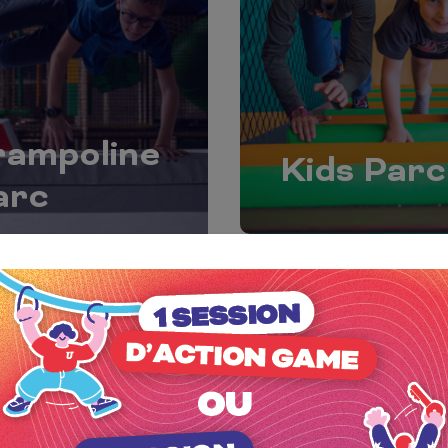
rampoline
Kids Parc
arc