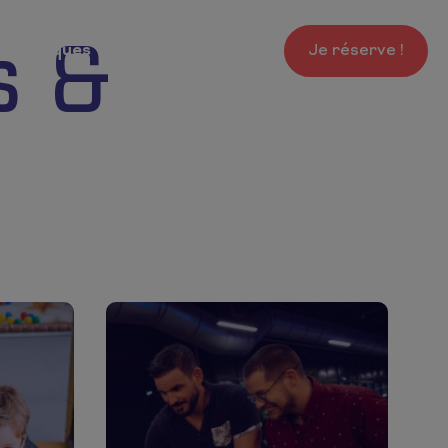
s &
s pratiques
Je réserve !