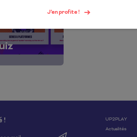
J'en profite !
uiz
 !
UP2PLAY
Actualités