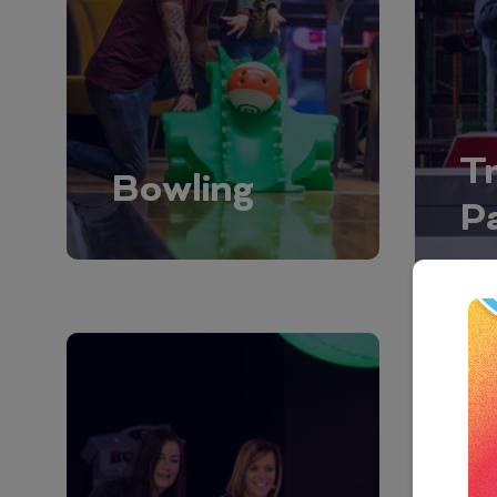
T
Bowling
P