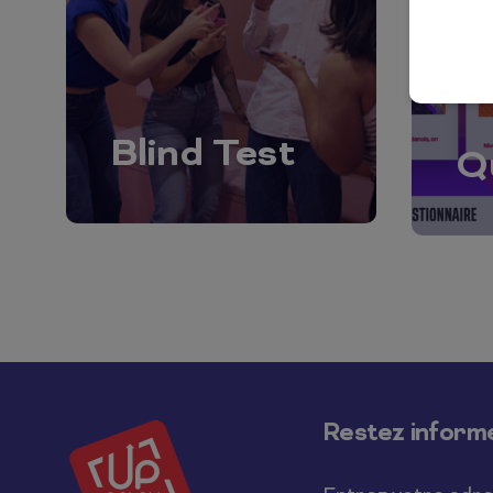
Blind Test
Q
Salut c'est nous...
les Cookies !
On a attendu d'être sûrs que le contenu de
Restez informé
ce site vous intéresse avant de vous
déranger, mais on aimerait bien vous
accompagner pendant votre visite...