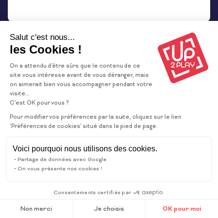
UP2PLAY
Règlement intérieur
Partenaires
Mentions légales et CGU
Salut c'est nous...
Gestion des données
Actualités
les Cookies !
personnelles
Presse
Gestion des cookies
On a attendu d'être sûrs que le contenu de ce
Conditions générales de
site vous intéresse avant de vous déranger, mais
Modifier les préférences
vente
on aimerait bien vous accompagner pendant votre
en matière de cookies
visite...
Une création Vigicorp
C'est OK pour vous ?
Pour modifier vos préférences par la suite, cliquez sur le lien
'Préférences de cookies' situé dans le pied de page.
Voici pourquoi nous utilisons des cookies.
Partage de données avec Google
Rejoignez-nous !
On vous présente nos cookies !
Consentements certifiés par
Non merci
Je choisis
OK pour moi