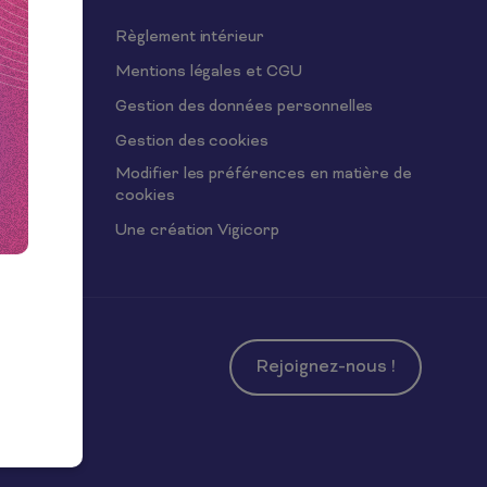
Règlement intérieur
Mentions légales et CGU
Gestion des données personnelles
Gestion des cookies
érales de
Modifier les préférences en matière de
cookies
Une création Vigicorp
Rejoignez-nous !