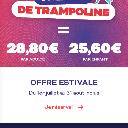
 !
UP2PLAY
Partenaires
Actualités
Presse
Conditions gén
vente
OFFRE ESTIVALE
Du 1er juillet au 31 août inclus
Je réserve !