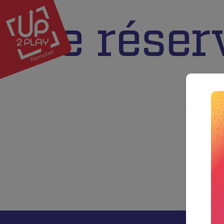
Je réser
Activités
Sports'Bar 