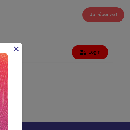
ements
Infos pratiques
Je réserve !