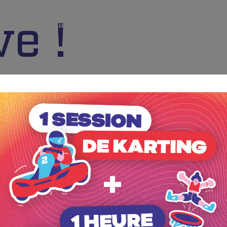
ve !
& Snack
Occasions spéciales
Entreprises
Actus & évén