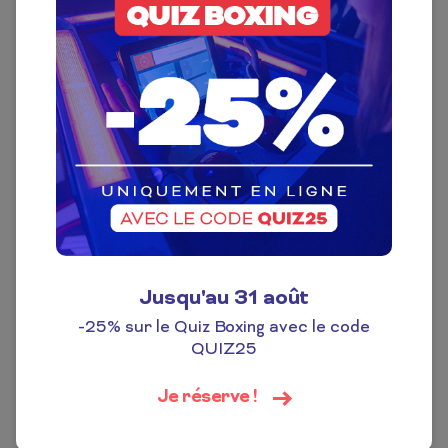
BLK Event
par
! 🎶✨
En équipe ou en solo, affûtez vos oreilles et
préparez-vous !
Des tubes des années 80 aux hits du moment,
il y en
aura pour tous les goûts et toutes les générations !
😄🎵
Prêt(e)s à vous amuser ? 🥳
Gratuit – Réservation conseillée
Jusqu'au 31 août
Je réserve !
-25% sur le Quiz Boxing avec le code
QUIZ25
Je réserve !
Partager sur :