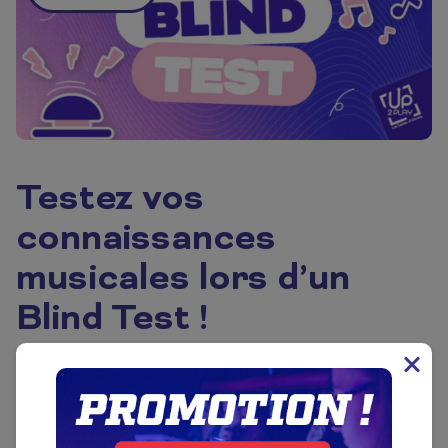
Testez vos
connaissances
musicales lors d’un
Blind Test !
Envie de passer une bonne soirée avant le weekend
?
Vendredi 29 mai à 20h
UP2PLAY
, rendez-vous chez
Les Sables d’Olonne
Blind Test
pour un super
animé