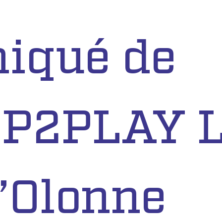
iqué de
UP2PLAY 
’Olonne