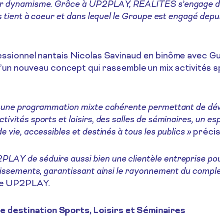
leur dynamisme. Grâce à UP2PLAY, REALITES s’engage dé
us tient à coeur et dans lequel le Groupe est engagé depu
rofessionnel nantais Nicolas Savinaud en binôme avec G
n nouveau concept qui rassemble un mix activités spor
t une programmation mixte cohérente permettant de dévelo
tivités sports et loisirs, des salles de séminaires, un e
e vie, accessibles et destinés à tous les publics »
précis
LAY de séduire aussi bien une clientèle entreprise pou
rtissements, garantissant ainsi le rayonnement du compl
 de UP2PLAY.
e destination Sports, Loisirs et Séminaires